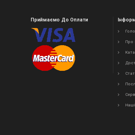
Приймаємо До Оплати
Інфор
Гол
Про 
Ката
Дост
Стат
Посл
Серв
Наші