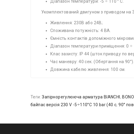
Діапазон температури: -5 ÷ 110 ° С.
Укомплектований двигуном з приводом на 3
Живлення: 230В або 24В;
Споживана потужність: 4 ВА.
Ємність контактів допоміжного мікровим
Діапазон температури приміщення: 0 ÷ 5
Клас захисту: IР 44 (шток приводу по вер
Час маневру: 40 сек. (Обертання на 90°)
Довжина кабелю живлення: 100 см.
Теги:
Запірнорегулююча арматура BIANCHI
,
BONO
байпас версія 230 V -5÷110°C 10 bar (40 c
,
90° пов