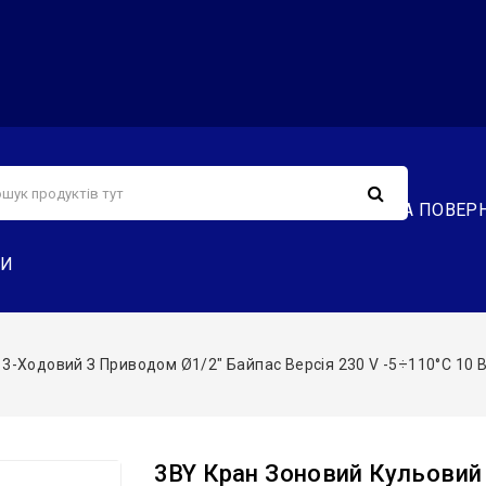
С
СЕРВІС
ДОСТАВКА ТА ОПЛАТА
ОБМІН ТА ПОВЕР
ТИ
-Ходовий З Приводом Ø1/2″ Байпас Версія 230 V -5÷110°C 10 Bar 
3BY Кран Зоновий Кульовий