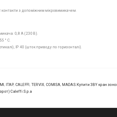
 контакти з допоміжним мікровимикачем.
икача: 0,8 А (230 В).
5 ° С.
тикалі), IР 40 (шток приводу по горизонталі).
.
MI
,
ITAP
,
CALEFFI
,
TERVIX
,
COMISA
,
MADAS.Купити 3BY кран зонов
орот) Caleffi S.p.a