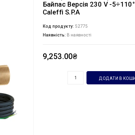
Байпас Версія 230 V -5÷110°
Caleffi S.p.a
Код продукту:
52775
Наявність:
В наявності
9,253.00₴
кількість
ДОДАТИ В КОШ