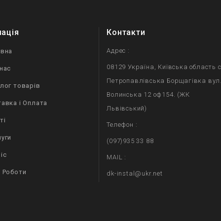
мація
Контакти
Адрес :
овна
08129 Україна, Київська область с
нас
Петропавлівська Борщагівка вул
лог товарів
Волинська 12 оф154. (ЖК
авка і Оплата
Львівський)
ті
Телефон :
уги
(097)935 33 88
іс
MAIL :
 Роботи
dk-instal@ukr.net