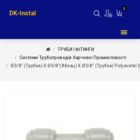
0
DK-Instal
Мій
кошик
ТРУБИ І ФІТИНГИ
Системи Трубопроводів Харчової Промисловості
Ø3/8″ (трубка) Х Ø3/8″(абзац) Х Ø3/8″ (трубка) Polyacetal (