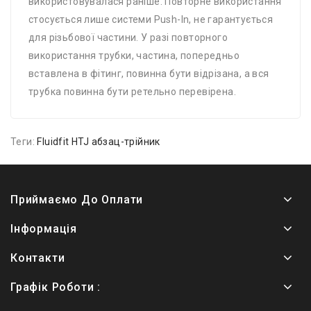
використовувалася раніше. Повторне використання
стосується лише системи Push-In, не гарантується
для різьбової частини. У разі повторного
використання трубки, частина, попередньо
вставлена ​​в фітинг, повинна бути відрізана, а вся
трубка повинна бути ретельно перевірена.
Теги:
Fluidfit HTJ абзац-трійник
Приймаємо До Оплати
Інформація
Контакти
Графік Роботи :