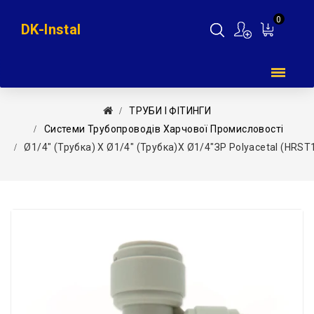
0
DK-Instal
Мій
кошик
ТРУБИ І ФІТИНГИ
Системи Трубопроводів Харчової Промисловості
Ø1/4″ (трубка) Х Ø1/4″ (трубка)х Ø1/4″ЗР Polyacetal (HRST1