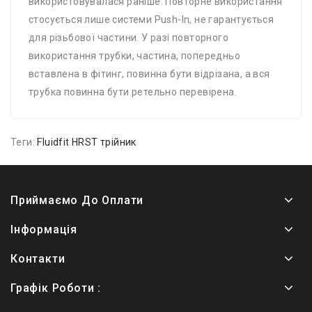
використовувалася раніше. Повторне використання
стосується лише системи Push-In, не гарантується
для різьбової частини. У разі повторного
використання трубки, частина, попередньо
вставлена ​​в фітинг, повинна бути відрізана, а вся
трубка повинна бути ретельно перевірена.
Теги:
Fluidfit HRST трійник
Приймаємо До Оплати
Інформація
Контакти
Графік Роботи :