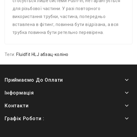
стосується лише системи Push-In, не гарантується
для різьбової частини. У разі повторного
використання трубки, частина, попередньо
вставлена ​​в фітинг, повинна бути відрізана, а вся
трубка повинна бути ретельно перевірена.
Теги:
Fluidfit HLJ абзац-коліно
Приймаємо До Оплати
Інформація
Контакти
Графік Роботи :