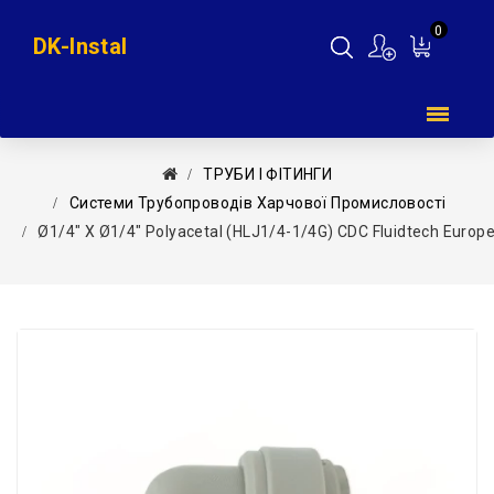
0
DK-Instal
Мій
кошик
ТРУБИ І ФІТИНГИ
Системи Трубопроводів Харчової Промисловості
Ø1/4″ Х Ø1/4″ Polyacetal (HLJ1/4-1/4G) CDC Fluidtech Europe 