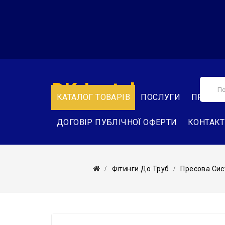
DK-Instal
КАТАЛОГ ТОВАРІВ
ПОСЛУГИ
ПРО НА
ДОГОВІР ПУБЛІЧНОЇ ОФЕРТИ
КОНТАК
Фітинги До Труб
Пресова Сис