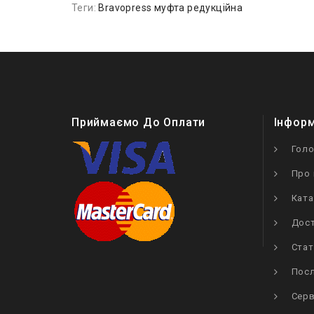
Теги:
Bravopress муфта редукційна
Приймаємо До Оплати
Інфор
Гол
Про 
Ката
Дост
Стат
Посл
Серв