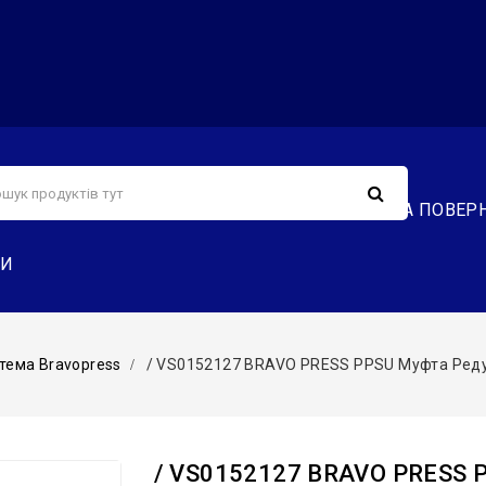
С
СЕРВІС
ДОСТАВКА ТА ОПЛАТА
ОБМІН ТА ПОВЕР
ТИ
тема Bravopress
/ VS0152127 BRAVO PRESS PPSU Муфта Редукцій
/ VS0152127 BRAVO PRESS 