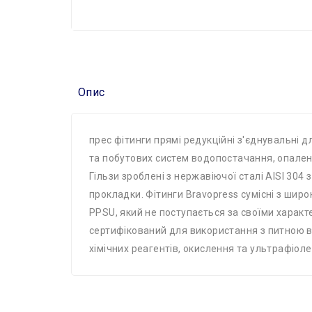
Опис
прес фітинги прямі редукційні з'єднувальні
та побутових систем водопостачання, опален
Гільзи зроблені з нержавіючої сталі AISI 30
прокладки. Фітинги Bravopress сумісні з широк
PPSU, який не поступається за своїми характ
сертифікований для використання з питною во
хімічних реагентів, окислення та ультрафіо