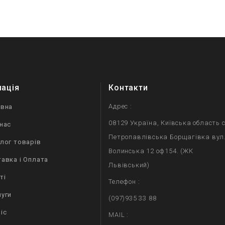
мація
Контакти
Адрес :
овна
08129 Україна, Київська область с
нас
Петропавлівська Борщагівка вул
лог товарів
Волинська 12 оф154. (ЖК
авка і Оплата
Львівський)
ті
Телефон :
уги
(097)935 33 88
іс
MAIL :