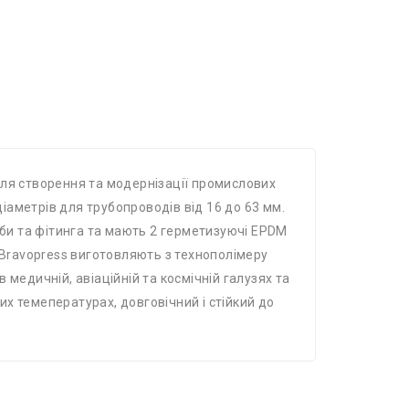
для створення та модернізації промислових
аметрів для трубопроводів від 16 до 63 мм.
уби та фітинга та мають 2 герметизуючі EPDM
 Bravopress виготовляють ​​з технополімеру
медичній, авіаційній та космічній галузях та
х темепературах, довговічний і стійкий до