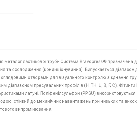
 для металопластикової труби Система Bravopress® призначена 
ня та охолодження (кондиціонування). Випускається діапазон ді
4 з оглядовими отворами для візуального контролю з'єднання тр
им діапазоном пресувальних профілів (H, TH, U, B, F, C). Фітинги
еристиками латуні. Поліфенілсульфон (PPSU) використовується в 
дою, стійкий до механічних навантажень при низьких та високи
летового випромінювання.