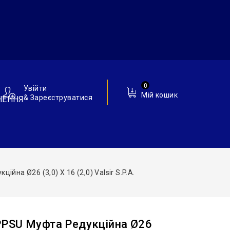
0
Увійти
Мій кошик
& Зареєструватися
НЕННЯ
на Ø26 (3,0) Х 16 (2,0) Valsir S.p.A.
PPSU Муфта Редукційна Ø26