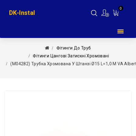
0
DK-Instal
Мій
кошик
Фітинги До Труб
Фітинги Цангові Затискні Хромовані
(M04282) Трубка Хромована У Штанзі Ø15 L=1,0 М VA Albert