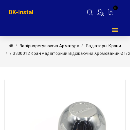
0
DK-Instal
Мій
кошик
Запірнорегулююча Арматура
Радіаторні Крани
/ 3330012 Кран Радіаторний Відсікаючий Хромований Ø1/2