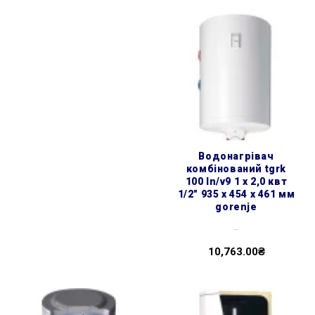
водонагрівач
комбінований tgrk
100 ln/v9 1 х 2,0 квт
1/2″ 935 x 454 x 461 мм
gorenje
..
10,763.00₴