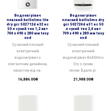
водонагрівач
водонагрівач
плаский bellislimo lite
плаский bellislimo dry
dry gcr 502712d e32 ec
gcr 502724d e31 ec 50
50 л сухий тен 1,2 квт
л сухий тен 2,4 квт
704 x 490 x 280 мм tesy
709 x 490 x 280 мм tesy
ood
ood
Сучасний плоский
Сучасний плаский
електричний
електричний
водонагрівач з
водонагрівач BelliSlimo
елегантним дизайном,
Dry з сухим
захистом від на..
теном. Вдале рі..
16,886.00₴
21,988.00₴