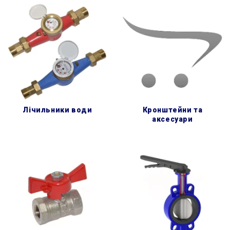
лічильники води
кронштейни та
аксесуари