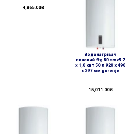
4,865.00₴
водонагрівач
плаский ftg 50 smv9 2
х 1,0 квт 50 л 920 x 490
x 297 мм gorenje
..
15,011.00₴