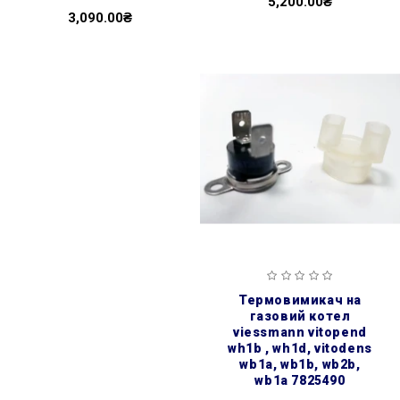
5,200.00₴
3,090.00₴
термовимикач на
газовий котел
viessmann vitopend
wh1b , wh1d, vitodens
wb1a, wb1b, wb2b,
wb1a 7825490