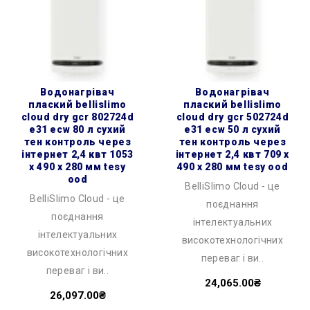
водонагрівач
водонагрівач
плаский bellislimo
плаский bellislimo
cloud dry gcr 802724d
cloud dry gcr 502724d
e31 ecw 80 л сухий
e31 ecw 50 л сухий
тен контроль через
тен контроль через
інтернет 2,4 квт 1053
інтернет 2,4 квт 709 x
x 490 x 280 мм tesy
490 x 280 мм tesy ood
ood
BelliSlimo Cloud - це
BelliSlimo Cloud - це
поєднання
поєднання
інтелектуальних
інтелектуальних
високотехнологічних
високотехнологічних
переваг і ви..
переваг і ви..
24,065.00₴
26,097.00₴