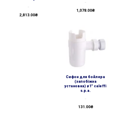
..
..
1,078.00₴
2,813.00₴
сифон для бойлера
(запобіжна
установка) ø1″ caleffi
s.p.a.
..
131.00₴