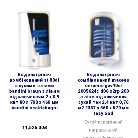
водонагрівач
водонагрівач
комбінований st 80dl
комбінований maxeau
з сухими тенами
ceramic gcv10sl
bandini braun з лівим
2005624c d06 s2rp 200
підключенням 2 х 0,9
л ліве підключення
квт 80 л 700 x 460 мм
сухий тен 2,4 квт 0,76
bandini scaldabagni
м2 1357 x 560 x 570 мм
tesy ood
..
Сухий керамічний
11,526.00₴
нагрівальний