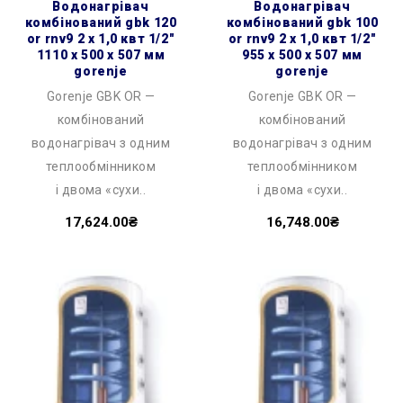
водонагрівач
водонагрівач
комбінований gbk 120
комбінований gbk 100
or rnv9 2 х 1,0 квт 1/2″
or rnv9 2 х 1,0 квт 1/2″
1110 x 500 x 507 мм
955 x 500 x 507 мм
gorenje
gorenje
Gorenje GBK OR —
Gorenje GBK OR —
комбінований
комбінований
водонагрівач з одним
водонагрівач з одним
теплообмінником
теплообмінником
і двома «сухи..
і двома «сухи..
17,624.00₴
16,748.00₴