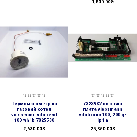
1,800.00₴
термоманометр на
7823982 основна
газовий котел
плата viessmann
viessmann vitopend
vitotronic 100, 200 g-
100 wh1b 7825530
lp1 a
2,630.00₴
25,350.00₴