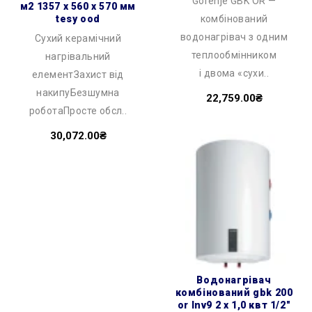
Gorenje GBK OR —
м2 1357 x 560 x 570 мм
tesy ood
комбінований
водонагрівач з одним
Сухий керамічний
теплообмінником
нагрівальний
і двома «сухи..
елементЗахист від
накипуБезшумна
22,759.00₴
роботаПросте обсл..
30,072.00₴
водонагрівач
комбінований gbk 200
or lnv9 2 х 1,0 квт 1/2″