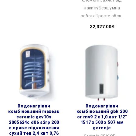
елементЗахист від
накипуБезшумна
роботаПросте обсл..
32,327.00₴
водонагрівач
водонагрівач
комбінований maxeau
комбінований gbk 200
ceramic gcv10s
or rnv9 2 х 1,0 квт 1/2″
2005624c d06 s2rp 200
1517 x 500 x 507 мм
л праве підключення
gorenje
сухий тен 2,4 квт 0,76