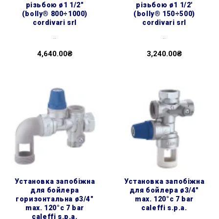
різьбою ø1 1/2″
різьбою ø1 1/2'
(bolly® 800÷1000)
(bolly® 150÷500)
cordivari srl
cordivari srl
..
..
4,640.00₴
3,240.00₴
установка запобіжна
установка запобіжна
для бойлера
для бойлера ø3/4″
горизонтальна ø3/4″
max. 120°c 7 bar
max. 120°c 7 bar
caleffi s.p.a.
caleffi s.p.a.