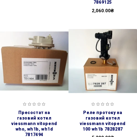
7869125
2,060.00₴
пресостат на
реле протоку на
газовий котел
газовий котел
viessmann vitopend
viessmann vitopend
who, wh1b, wh1d
100 wh1b 7828287
7817494