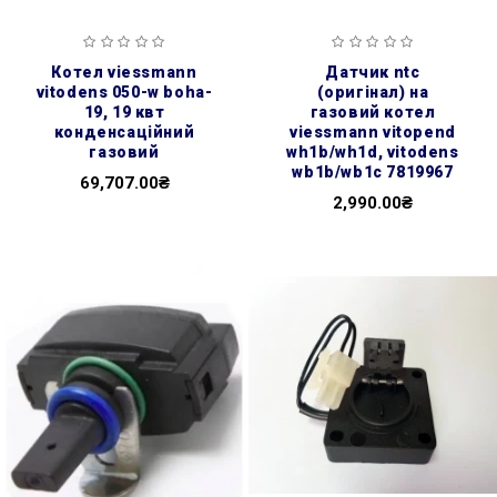
котел viessmann
датчик ntc
vitodens 050-w boha-
(оригінал) на
19, 19 квт
газовий котел
конденсаційний
viessmann vitopend
газовий
wh1b/wh1d, vitodens
wb1b/wb1c 7819967
69,707.00₴
2,990.00₴