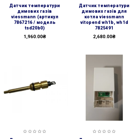
датчик температури
датчик температури
димових газів
димових газів для
viessmann (артикул
котла viessmann
7867216 / модель
vitopend wh1b, wh1d
tsd20b0)
7825491
1,960.00₴
2,680.00₴