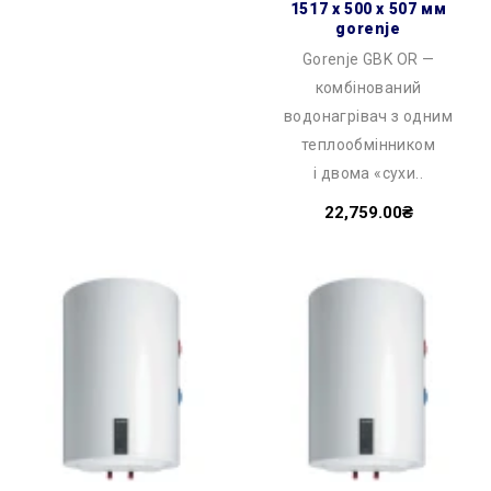
1517 x 500 x 507 мм
gorenje
Gorenje GBK OR —
комбінований
водонагрівач з одним
теплообмінником
і двома «сухи..
22,759.00₴