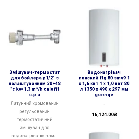
змішувач-термостат
водонагрівач
для бойлера ø1/2″ з
плаский ftg 80 smv9 1
налаштуванням 30÷48
х 1,6 квт 1 х 1,0 квт 80
°c kv=1,3 m³/h caleffi
л 1350 x 490 x 297 мм
s.p.a
gorenje
Латунний хромований
..
регульований
16,124.00₴
термостатичний
змішувач для
водонагрівачів нако..