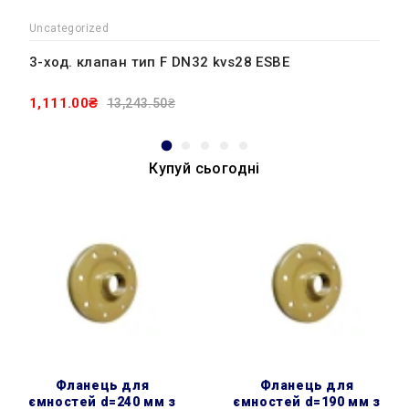
Uncategorized
3-ход. клапан тип F DN32 kvs28 ESBE
1,111.00₴
13,243.50₴
Купуй сьогодні
фланець для
фланець для
ємностей d=240 мм з
ємностей d=190 мм з