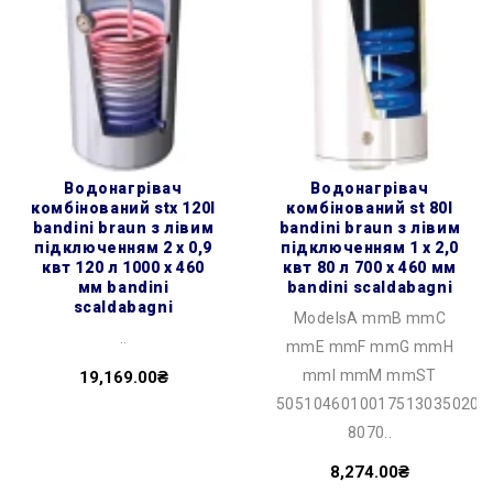
водонагрівач
водонагрівач
комбінований stx 120l
комбінований st 80l
bandini braun з лівим
bandini braun з лівим
підключенням 2 х 0,9
підключенням 1 х 2,0
квт 120 л 1000 x 460
квт 80 л 700 x 460 мм
мм bandini
bandini scaldabagni
scaldabagni
ModelsA mmB mmC
..
mmE mmF mmG mmH
mmI mmM mmST
19,169.00₴
50510460100175130350201
8070..
8,274.00₴