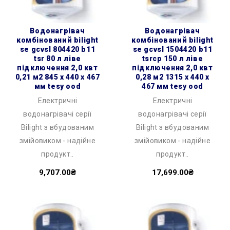
водонагрівач
водонагрівач
комбінований bilight
комбінований bilight
se gcvsl 804420 b11
se gcvsl 1504420 b11
tsr 80 л ліве
tsrcp 150 л ліве
підключення 2,0 квт
підключення 2,0 квт
0,21 м2 845 x 440 x 467
0,28 м2 1315 x 440 x
мм tesy ood
467 мм tesy ood
Електричні
Електричні
водонагрівачі серії
водонагрівачі серії
Bilight з вбудованим
Bilight з вбудованим
змійовиком - надійне
змійовиком - надійне
продукт..
продукт..
9,707.00₴
17,699.00₴