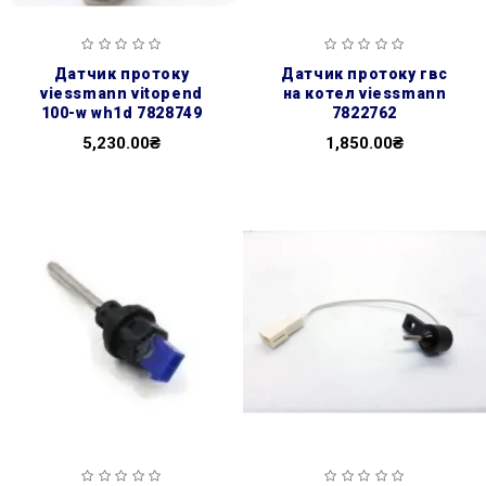
датчик протоку
датчик протоку гвс
viessmann vitopend
на котел viessmann
100-w wh1d 7828749
7822762
5,230.00₴
1,850.00₴