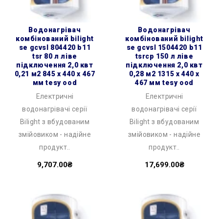
водонагрівач
водонагрівач
комбінований bilight
комбінований bilight
se gcvsl 804420 b11
se gcvsl 1504420 b11
tsr 80 л ліве
tsrcp 150 л ліве
підключення 2,0 квт
підключення 2,0 квт
0,21 м2 845 x 440 x 467
0,28 м2 1315 x 440 x
мм tesy ood
467 мм tesy ood
Електричні
Електричні
водонагрівачі серії
водонагрівачі серії
Bilight з вбудованим
Bilight з вбудованим
змійовиком - надійне
змійовиком - надійне
продукт..
продукт..
9,707.00₴
17,699.00₴