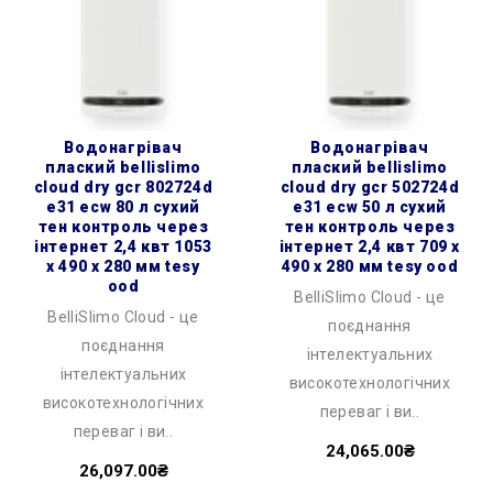
водонагрівач
водонагрівач
плаский bellislimo
плаский bellislimo
cloud dry gcr 802724d
cloud dry gcr 502724d
e31 ecw 80 л сухий
e31 ecw 50 л сухий
тен контроль через
тен контроль через
інтернет 2,4 квт 1053
інтернет 2,4 квт 709 x
x 490 x 280 мм tesy
490 x 280 мм tesy ood
ood
BelliSlimo Cloud - це
BelliSlimo Cloud - це
поєднання
поєднання
інтелектуальних
інтелектуальних
високотехнологічних
високотехнологічних
переваг і ви..
переваг і ви..
24,065.00₴
26,097.00₴