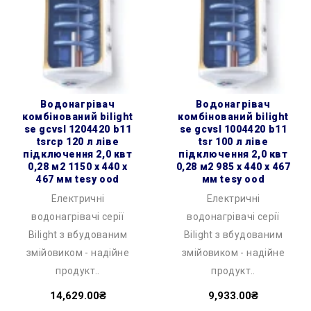
водонагрівач
водонагрівач
комбінований bilight
комбінований bilight
se gcvsl 1204420 b11
se gcvsl 1004420 b11
tsrcp 120 л ліве
tsr 100 л ліве
підключення 2,0 квт
підключення 2,0 квт
0,28 м2 1150 x 440 x
0,28 м2 985 x 440 x 467
467 мм tesy ood
мм tesy ood
Електричні
Електричні
водонагрівачі серії
водонагрівачі серії
Bilight з вбудованим
Bilight з вбудованим
змійовиком - надійне
змійовиком - надійне
продукт..
продукт..
14,629.00₴
9,933.00₴