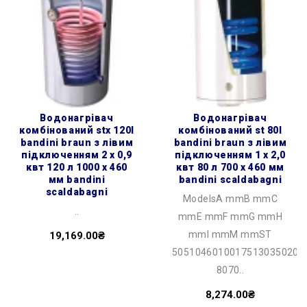
водонагрівач
водонагрівач
комбінований stx 120l
комбінований st 80l
bandini braun з лівим
bandini braun з лівим
підключенням 2 х 0,9
підключенням 1 х 2,0
квт 120 л 1000 x 460
квт 80 л 700 x 460 мм
мм bandini
bandini scaldabagni
scaldabagni
ModelsA mmB mmC
..
mmE mmF mmG mmH
mmI mmM mmST
19,169.00₴
50510460100175130350201
8070..
8,274.00₴