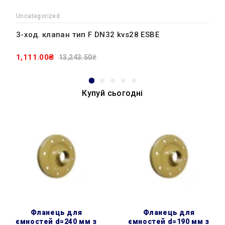
Uncategorized
3-ход. клапан тип F DN32 kvs28 ESBE
1,111.00₴
13,243.50₴
Купуй сьогодні
фланець для
фланець для
ємностей d=240 мм з
ємностей d=190 мм з