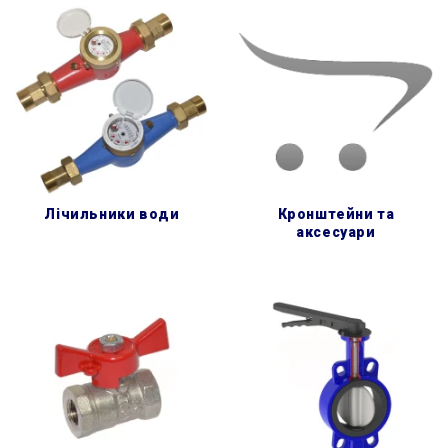
лічильники води
кронштейни та
аксесуари