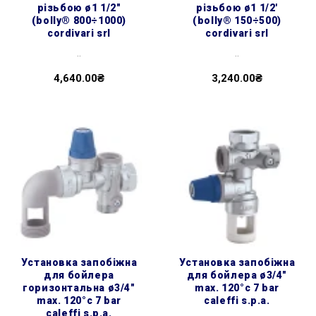
різьбою ø1 1/2″
різьбою ø1 1/2'
(bolly® 800÷1000)
(bolly® 150÷500)
cordivari srl
cordivari srl
..
..
4,640.00₴
3,240.00₴
установка запобіжна
установка запобіжна
для бойлера
для бойлера ø3/4″
горизонтальна ø3/4″
max. 120°c 7 bar
max. 120°c 7 bar
caleffi s.p.a.
caleffi s.p.a.