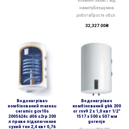
елементЗахист від
накипуБезшумна
роботаПросте обсл..
32,327.00₴
водонагрівач
водонагрівач
комбінований maxeau
комбінований gbk 200
ceramic gcv10s
or rnv9 2 х 1,0 квт 1/2″
2005624c d06 s2rp 200
1517 x 500 x 507 мм
л праве підключення
gorenje
сухий тен 2,4 квт 0,76