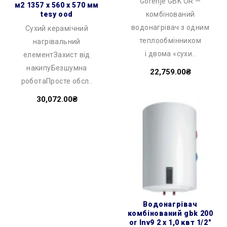
Gorenje GBK OR —
м2 1357 x 560 x 570 мм
tesy ood
комбінований
водонагрівач з одним
Сухий керамічний
теплообмінником
нагрівальний
і двома «сухи..
елементЗахист від
накипуБезшумна
22,759.00₴
роботаПросте обсл..
30,072.00₴
водонагрівач
комбінований gbk 200
or lnv9 2 х 1,0 квт 1/2″