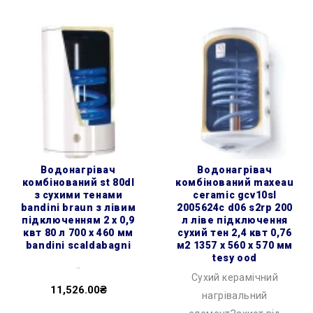
водонагрівач
водонагрівач
комбінований st 80dl
комбінований maxeau
з сухими тенами
ceramic gcv10sl
bandini braun з лівим
2005624c d06 s2rp 200
підключенням 2 х 0,9
л ліве підключення
квт 80 л 700 x 460 мм
сухий тен 2,4 квт 0,76
bandini scaldabagni
м2 1357 x 560 x 570 мм
tesy ood
..
Сухий керамічний
11,526.00₴
нагрівальний