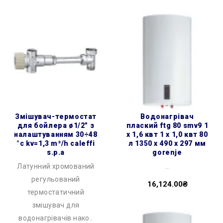
змішувач-термостат
водонагрівач
для бойлера ø1/2″ з
плаский ftg 80 smv9 1
налаштуванням 30÷48
х 1,6 квт 1 х 1,0 квт 80
°c kv=1,3 m³/h caleffi
л 1350 x 490 x 297 мм
s.p.a
gorenje
Латунний хромований
..
регульований
16,124.00₴
термостатичний
змішувач для
водонагрівачів нако..