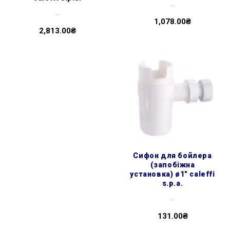
..
..
1,078.00₴
2,813.00₴
сифон для бойлера
(запобіжна
установка) ø1″ caleffi
s.p.a.
..
131.00₴