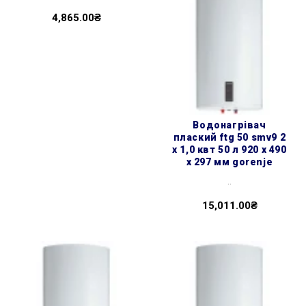
4,865.00₴
водонагрівач
плаский ftg 50 smv9 2
х 1,0 квт 50 л 920 x 490
x 297 мм gorenje
..
15,011.00₴