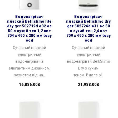
водонагрівач
водонагрівач
плаский bellislimo lite
плаский bellislimo dry
dry gcr 502712d e32 ec
gcr 502724d e31 ec 50
50 л сухий тен 1,2 квт
л сухий тен 2,4 квт
704 x 490 x 280 мм tesy
709 x 490 x 280 мм tesy
ood
ood
Сучасний плоский
Сучасний плаский
електричний
електричний
водонагрівач з
водонагрівач BelliSlimo
елегантним дизайном,
Dry з сухим
захистом від на..
теном. Вдале рі..
16,886.00₴
21,988.00₴