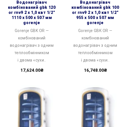
водонагрівач
водонагрівач
комбінований gbk 120
комбінований gbk 100
or rnv9 2 х 1,0 квт 1/2″
or rnv9 2 х 1,0 квт 1/2″
1110 x 500 x 507 мм
955 x 500 x 507 мм
gorenje
gorenje
Gorenje GBK OR —
Gorenje GBK OR —
комбінований
комбінований
водонагрівач з одним
водонагрівач з одним
теплообмінником
теплообмінником
і двома «сухи..
і двома «сухи..
17,624.00₴
16,748.00₴