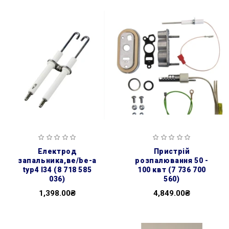
електрод
пристрій
запальника,ве/be-а
розпалювання 50 -
typ4 l34 (8 718 585
100 квт (7 736 700
036)
560)
1,398.00₴
4,849.00₴