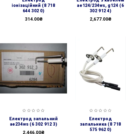
іонізаційний (8 718
ae124/234ws, g124 (6
644 302 0)
302 912 4)
314.00₴
2,677.00₴
електрод запальний
електрод
ае234ws (6 302 912 3)
запальника (8 718
575 962 0)
2,446.00₴