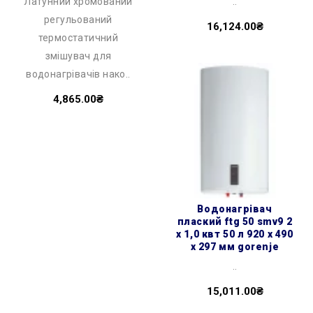
Латунний хромований
..
регульований
16,124.00₴
термостатичний
змішувач для
водонагрівачів нако..
4,865.00₴
водонагрівач
плаский ftg 50 smv9 2
х 1,0 квт 50 л 920 x 490
x 297 мм gorenje
..
15,011.00₴