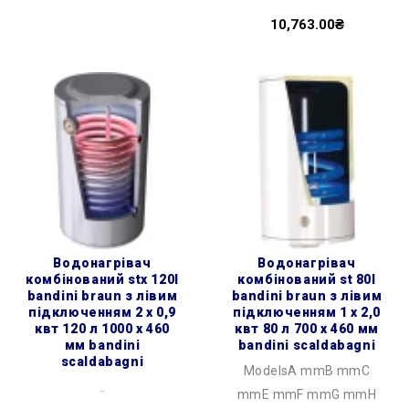
10,763.00₴
водонагрівач
водонагрівач
комбінований stx 120l
комбінований st 80l
bandini braun з лівим
bandini braun з лівим
підключенням 2 х 0,9
підключенням 1 х 2,0
квт 120 л 1000 x 460
квт 80 л 700 x 460 мм
мм bandini
bandini scaldabagni
scaldabagni
ModelsA mmB mmC
..
mmE mmF mmG mmH