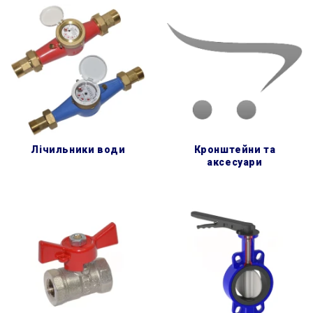
лічильники води
кронштейни та
аксесуари