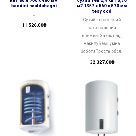
квт 80 л 700 x 460 мм
сухий тен 2,4 квт 0,76
bandini scaldabagni
м2 1357 x 560 x 570 мм
tesy ood
..
Сухий керамічний
11,526.00₴
нагрівальний
елементЗахист від
накипуБезшумна
роботаПросте обсл..
32,327.00₴