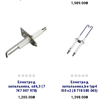
1,989.00₴
електрод
електрод
запальника, sd6,3 (7
запальника,be typ4
747 007 978)
l50 v2 (8 718 585 045)
1,205.00₴
1,398.00₴