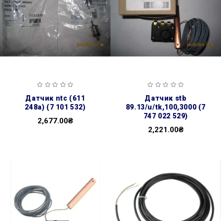
датчик ntc (611
датчик stb
248а) (7 101 532)
89.13/u/tk,100,3000 (7
747 022 529)
2,677.00₴
2,221.00₴