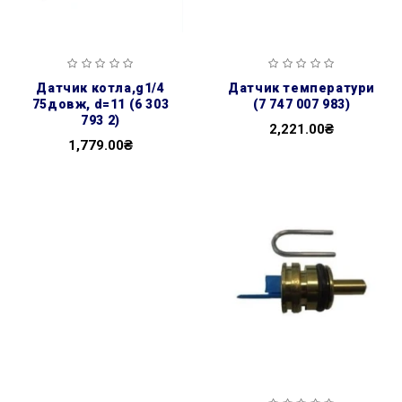
датчик котла,g1/4
датчик температури
75довж, d=11 (6 303
(7 747 007 983)
793 2)
2,221.00₴
1,779.00₴