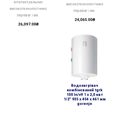
інтелектуальних
високотехнологічних
високотехнологічних
переваг і ви..
переваг і ви..
24,065.00₴
26,097.00₴
водонагрівач
комбінований tgrk
100 ln/v9 1 х 2,0 квт
1/2″ 935 x 454 x 461 мм
gorenje
..