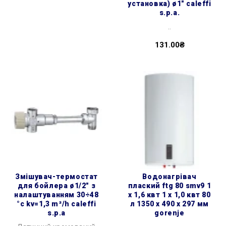
установка) ø1″ caleffi
s.p.a.
..
131.00₴
змішувач-термостат
водонагрівач
для бойлера ø1/2″ з
плаский ftg 80 smv9 1
налаштуванням 30÷48
х 1,6 квт 1 х 1,0 квт 80
°c kv=1,3 m³/h caleffi
л 1350 x 490 x 297 мм
s.p.a
gorenje