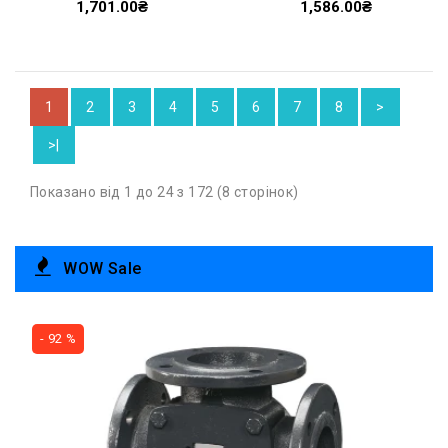
1,701.00₴
1,586.00₴
1
2
3
4
5
6
7
8
>
>|
Показано від 1 до 24 з 172 (8 сторінок)
WOW Sale
- 92 %