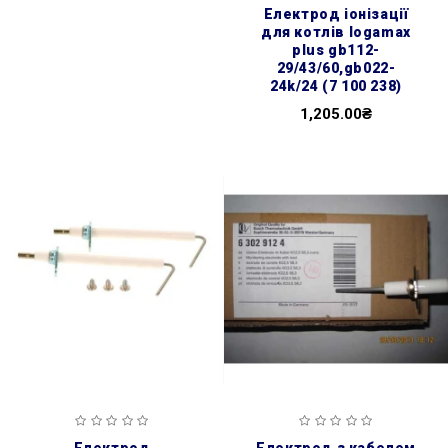
електрод іонізації
для котлів logamax
plus gb112-
29/43/60,gb022-
24k/24 (7 100 238)
1,205.00₴
електрод
електрод з кабелем