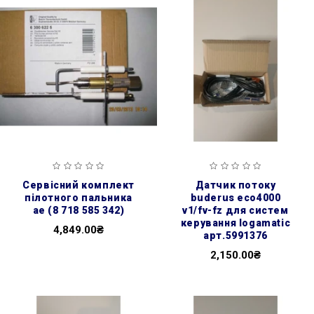
сервісний комплект
датчик потоку
пілотного пальника
buderus eco4000
ае (8 718 585 342)
v1/fv-fz для систем
керування logamatic
4,849.00₴
арт.5991376
2,150.00₴