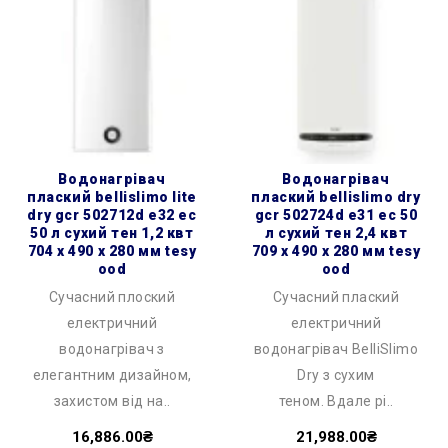
водонагрівач
водонагрівач
плаский bellislimo lite
плаский bellislimo dry
dry gcr 502712d e32 ec
gcr 502724d e31 ec 50
50 л сухий тен 1,2 квт
л сухий тен 2,4 квт
704 x 490 x 280 мм tesy
709 x 490 x 280 мм tesy
ood
ood
Сучасний плоский
Сучасний плаский
електричний
електричний
водонагрівач з
водонагрівач BelliSlimo
елегантним дизайном,
Dry з сухим
захистом від на..
теном. Вдале рі..
16,886.00₴
21,988.00₴