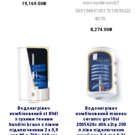
mmI mmM mmST
19,169.00₴
50510460100175130350201
8070..
8,274.00₴
водонагрівач
водонагрівач
комбінований st 80dl
комбінований maxeau
з сухими тенами
ceramic gcv10sl
bandini braun з лівим
2005624c d06 s2rp 200
підключенням 2 х 0,9
л ліве підключення