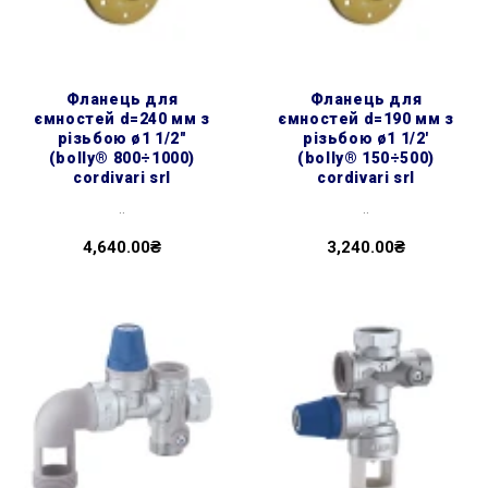
фланець для
фланець для
ємностей d=240 мм з
ємностей d=190 мм з
різьбою ø1 1/2″
різьбою ø1 1/2'
(bolly® 800÷1000)
(bolly® 150÷500)
cordivari srl
cordivari srl
..
..
4,640.00₴
3,240.00₴