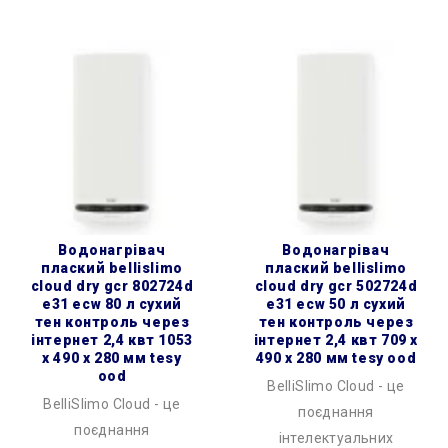
водонагрівач
водонагрівач
плаский bellislimo
плаский bellislimo
cloud dry gcr 802724d
cloud dry gcr 502724d
e31 ecw 80 л сухий
e31 ecw 50 л сухий
тен контроль через
тен контроль через
інтернет 2,4 квт 1053
інтернет 2,4 квт 709 x
x 490 x 280 мм tesy
490 x 280 мм tesy ood
ood
BelliSlimo Cloud - це
BelliSlimo Cloud - це
поєднання
поєднання
інтелектуальних