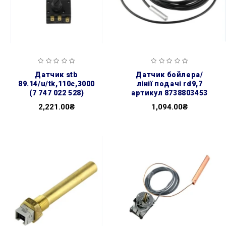
датчик stb
датчик бойлера/
89.14/u/tk,110с,3000
лінії подачі rd9,7
(7 747 022 528)
артикул 8738803453
2,221.00₴
1,094.00₴