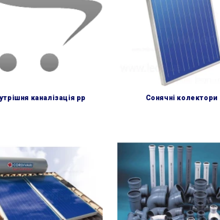
нутрішня каналізація pp
сонячні колектори