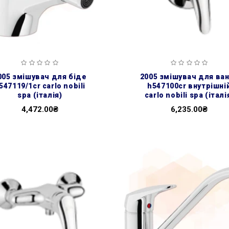
2005 змішувач для ванни
547119/1cr carlo nobili
h547100cr внутрішні
spa (італія)
carlo nobili spa (італі
4,472.00₴
6,235.00₴