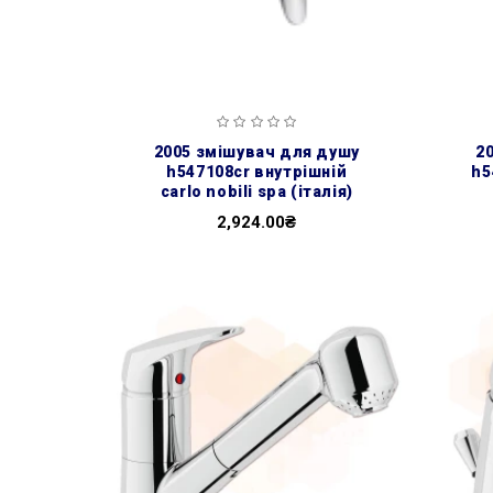
2005 змішувач для душу
2005 змішувач для душу
h547108cr внутрішній
h5
carlo nobili spa (італія)
2,924.00₴