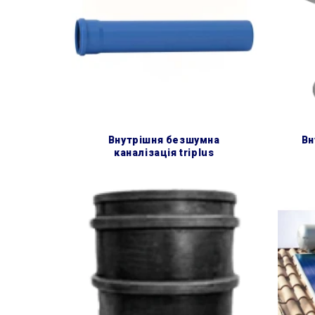
внутрішня безшумна
в
каналізація triplus