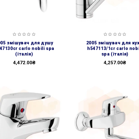
2005 змішувач для кухні
47130cr carlo nobili spa
h547113/1cr carlo nobi
(італія)
spa (італія)
4,472.00₴
4,257.00₴