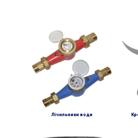
лічильники води
к