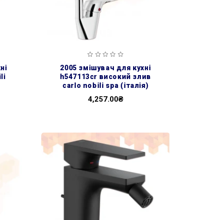
2005 змішувач для кухні
li
h547113cr високий злив
carlo nobili spa (італія)
4,257.00₴