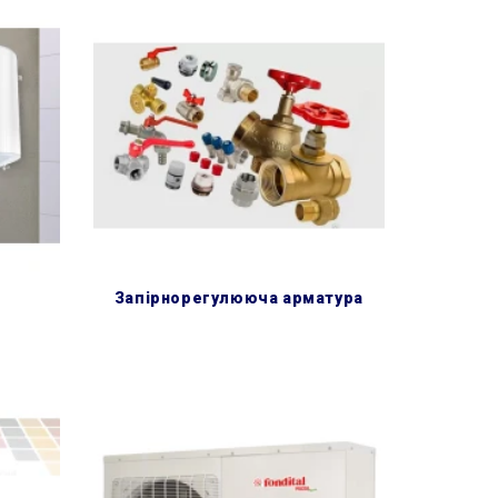
запірнорегулююча арматура