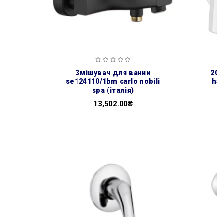
змішувач для ванни
2005 змішувач для біде
se124110/1bm carlo nobili
h
spa (італія)
13,502.00₴