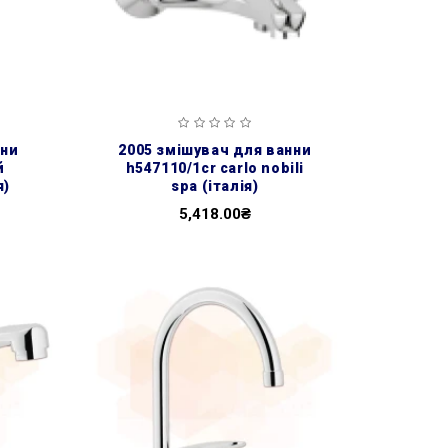
2005 змішувач для ванни
й
h547110/1cr carlo nobili
я)
spa (італія)
5,418.00₴