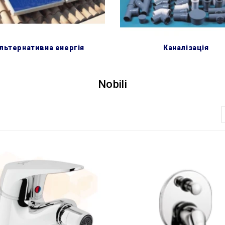
альтернативна енергія
каналізація
Nobili
Сортувати за: