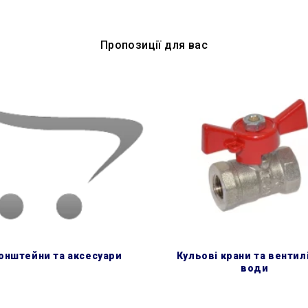
Пропозиції для вас
ронштейни та аксесуари
кульові крани та вентилі для
води